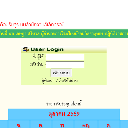
ต้อนรับสู่ระบบสำนักงานอิเล็กทรอนิกส์
วันนี้ นายเจษฎา ศรีนวล ผู้อำนวยการโรงเรียนมัธยมวัดธาตุทอง ปฏิบัติราชกา
ชื่อผู้ใช้ :
รหัสผ่าน :
ผู้พัฒนา
/
ลืมรหัสผ่าน
รายการประชุมเดือนนี้
ตุลาคม 2569
.
จ.
อ.
พ.
พฤ.
ศ.