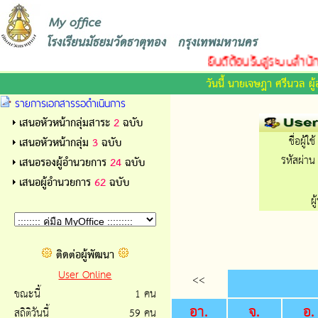
ยินดีต้อนรับสู่ระบบสำนัก
วันนี้ นายเจษฎา ศรีนวล ผ
รายการเอกสารรอดำเนินการ
เสนอหัวหน้ากลุ่มสาระ
2
ฉบับ
ชื่อผู้ใช้
เสนอหัวหน้ากลุ่ม
3
ฉบับ
รหัสผ่าน 
เสนอรองผู้อำนวยการ
24
ฉบับ
เสนอผู้อำนวยการ
62
ฉบับ
ผ
ติดต่อผู้พัฒนา
User Online
<<
ขณะนี้
1 คน
อา.
จ.
อ.
สถิติวันนี้
59 คน